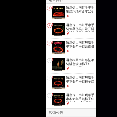
语唐保山南红手串手
1
链红玛瑙本命年108
颗项链佛珠满色柿子
￥
红多圈 【精品级 一
物一证】5mm
语唐保山南红手串手
2
链弥勒佛笑口常开满
肉满色柿子红手串男
￥
女款 10mm【一物
一证】
语唐保山南红玛瑙手
3
串本命年手链云南佛
珠柿子红男女款
￥
【镇店级 一物一
证】10.5mm
语唐福豆南红吊坠项
4
链满色满肉柿子红
925银 福豆
￥
语唐保山南红玛瑙手
5
串本命年手链柿子红
满色满肉 【精品级
￥
一物一证】10mm
语唐保山南红玛瑙手
6
串本命年手链柿子红
满色满肉 【精品级
￥
一物一证】11mm
店铺公告