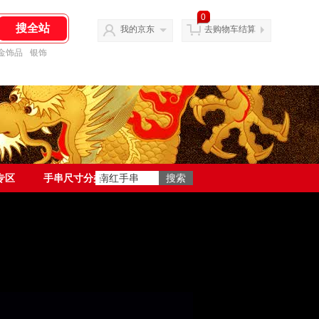
0
我的京东
去购物车结算
金饰品
银饰
专区
手串尺寸分类