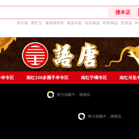
周大福
周生生
施华洛世奇
黄金吊坠
钻石饰品
时尚饰品
投资金
K
手串专区
南红108多圈手串专区
南红手镯专区
南红吊坠
努力加载中，请稍后...
努力加载中，请稍后...