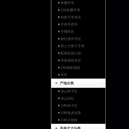
单圈手串
108多圈手串
包浆手串专区
手持手把件
手镯专区
南红摆件专区
男士大珠子手串
配饰款设计款
塔珠项链专区
18k镶嵌戒指
耳环
产地分类
保山柿子红
保山冰红
川料柿子红
川料铁皮包浆
川料火焰纹
手串尺寸分类